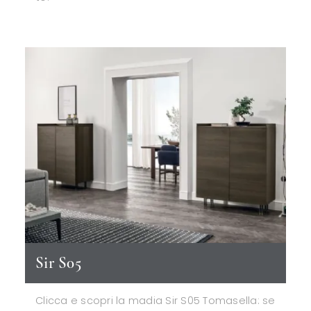
Sir S05
Clicca e scopri la madia Sir S05 Tomasella: se