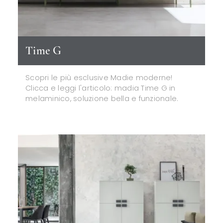
Time G
Scopri le più esclusive Madie moderne!
Clicca e leggi l'articolo: madia Time G in
melaminico, soluzione bella e funzionale.