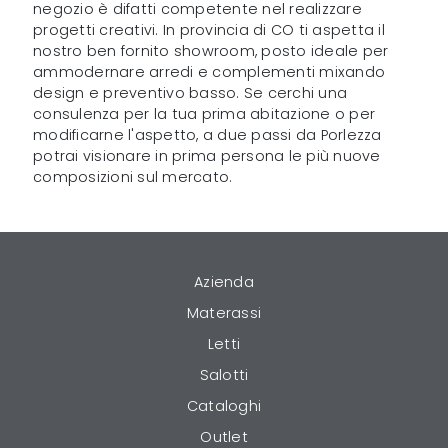
negozio è difatti competente nel realizzare
progetti creativi. In provincia di CO ti aspetta il
nostro ben fornito showroom, posto ideale per
ammodernare arredi e complementi mixando
design e preventivo basso. Se cerchi una
consulenza per la tua prima abitazione o per
modificarne l'aspetto, a due passi da Porlezza
potrai visionare in prima persona le più nuove
composizioni sul mercato.
Azienda
Materassi
Letti
Salotti
Cataloghi
Outlet