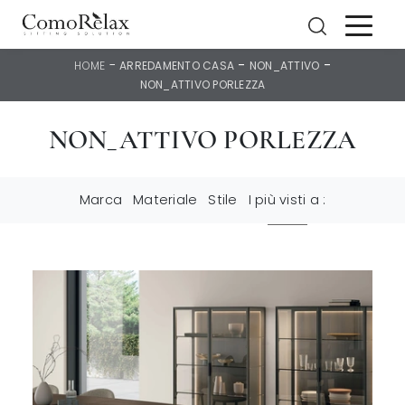
-
-
-
HOME
ARREDAMENTO CASA
NON_ATTIVO
NON_ATTIVO PORLEZZA
NON_ATTIVO PORLEZZA
Marca
Materiale
Stile
I più visti a :