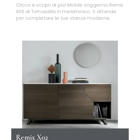
Clicca e scopri di più! Mobile soggiorno Remix
X05 di Tomasella in melaminico: ti attende
per completare le tue stanze moderne.
Remix X02