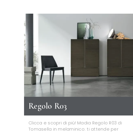
Regolo R03
Clicca e scopri di più! Madia Regolo R03 di
Tomasella in melaminico: ti attende per