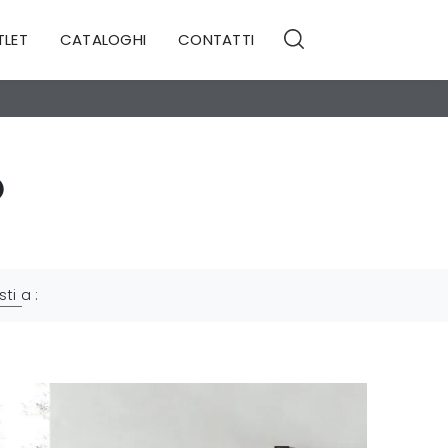
TLET
CATALOGHI
CONTATTI
O
sti a :