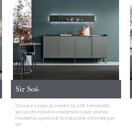
Sir S06
Clicca e scopri la madia Sir S06 Tomasella:
se cerchi mobili in melaminico per stanze
moderne, questa è la soluzione ottimale per
te!