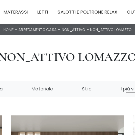
MATERASSI
LETTI
SALOTTI E POLTRONE RELAX
OU
-
-
-
HOME
ARREDAMENTO CASA
NON_ATTIVO
NON_ATTIVO LOMAZZO
NON_ATTIVO LOMAZZ
a
Materiale
Stile
I più vi