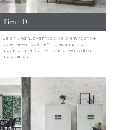
Time D
Cerchi una nuova madia bella e funzionale
dalle linee moderne? Ti presentiamo il
modello Time D di Tomasella, realizzato in
melaminico.