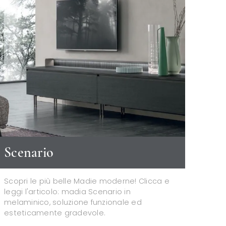
Scenario
Scopri le più belle Madie moderne! Clicca e
leggi l'articolo: madia Scenario in
melaminico, soluzione funzionale ed
esteticamente gradevole.