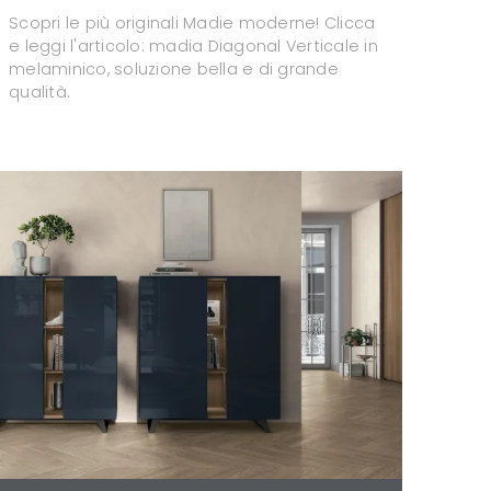
Scopri le più originali Madie moderne! Clicca
e leggi l'articolo: madia Diagonal Verticale in
melaminico, soluzione bella e di grande
qualità.