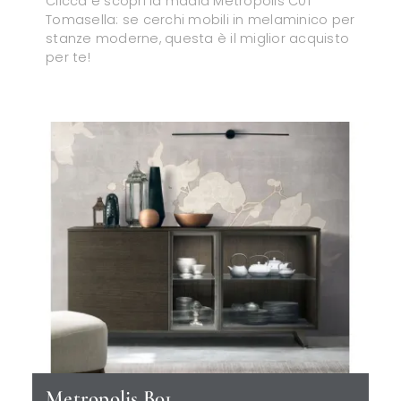
Clicca e scopri la madia Metropolis C01
Tomasella: se cerchi mobili in melaminico per
stanze moderne, questa è il miglior acquisto
per te!
Metropolis B01