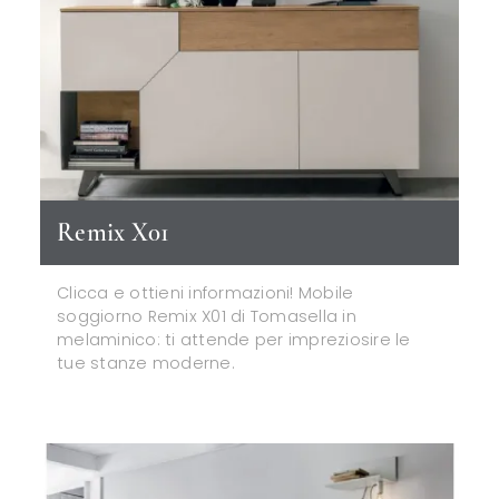
Remix X01
Clicca e ottieni informazioni! Mobile
soggiorno Remix X01 di Tomasella in
melaminico: ti attende per impreziosire le
tue stanze moderne.