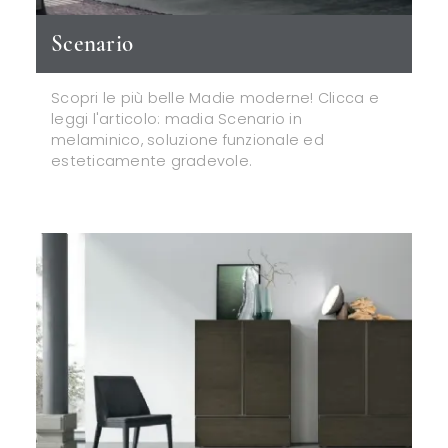
Scenario
Scopri le più belle Madie moderne! Clicca e
leggi l'articolo: madia Scenario in
melaminico, soluzione funzionale ed
esteticamente gradevole.