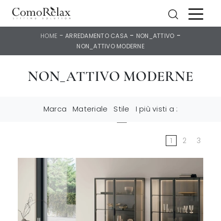
-
-
-
HOME
ARREDAMENTO CASA
NON_ATTIVO
NON_ATTIVO MODERNE
NON_ATTIVO MODERNE
Marca
Materiale
Stile
I più visti a :
1
2
3