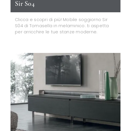
Sir S04
Clicca e scopri di più! Mobile soggiorno Sir
S04 di Tomasella in melaminico: ti aspetta
per arricchire le tue stanze moderne.