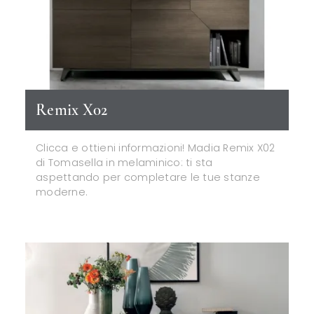
Remix X02
Clicca e ottieni informazioni! Madia Remix X02
di Tomasella in melaminico: ti sta
aspettando per completare le tue stanze
moderne.