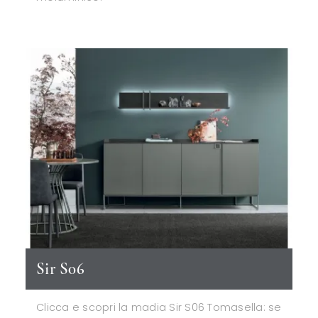
Sir S06
Clicca e scopri la madia Sir S06 Tomasella: se