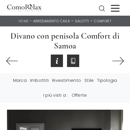
-
-
-
HOME
ARREDAMENTO CASA
SALOTTI
COMFORT
Divano con penisola Comfort di
Samoa
Marca
Imbottiti
Rivestimento
Stile
Tipologia
I più visti a :
Offerte