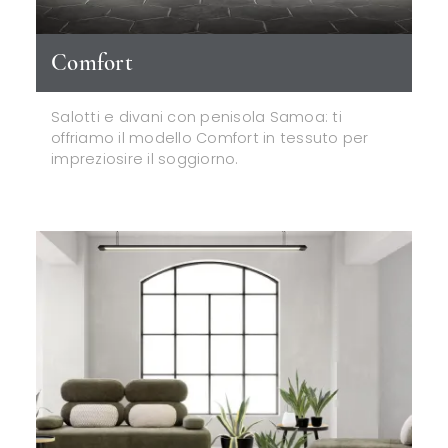
Comfort
Salotti e divani con penisola Samoa: ti
offriamo il modello Comfort in tessuto per
impreziosire il soggiorno.