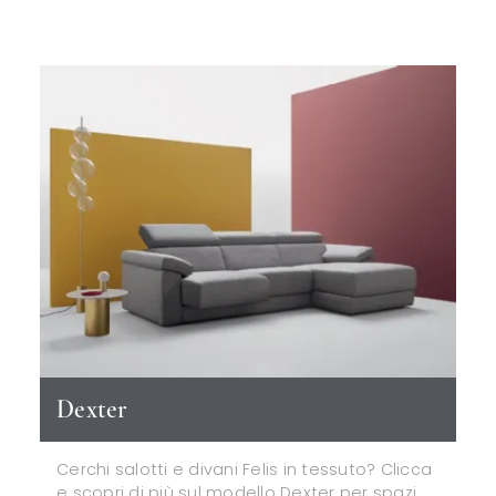
Dexter
Cerchi salotti e divani Felis in tessuto? Clicca
e scopri di più sul modello Dexter per spazi