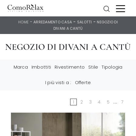
-
-
-
HOME
ARREDAMENTO CASA
SALOTTI
NEGOZIO DI
DIVANI A CANTÙ
NEGOZIO DI DIVANI A CANTÙ
Marca
Imbottiti
Rivestimento
Stile
Tipologia
I più visti a :
Offerte
1
2
3
4
5
....
7