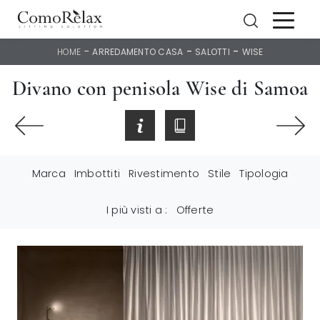
-
-
-
HOME
ARREDAMENTO CASA
SALOTTI
WISE
Divano con penisola Wise di Samoa
Marca
Imbottiti
Rivestimento
Stile
Tipologia
I più visti a :
Offerte