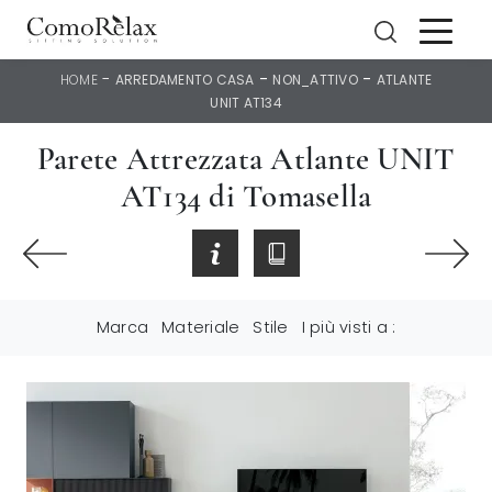
-
-
-
HOME
ARREDAMENTO CASA
NON_ATTIVO
ATLANTE
UNIT AT134
Parete Attrezzata Atlante UNIT
AT134 di Tomasella
Marca
Materiale
Stile
I più visti a :