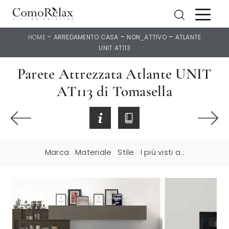
-
-
-
HOME
ARREDAMENTO CASA
NON_ATTIVO
ATLANTE
UNIT AT113
Parete Attrezzata Atlante UNIT
AT113 di Tomasella
Marca
Materiale
Stile
I più visti a :