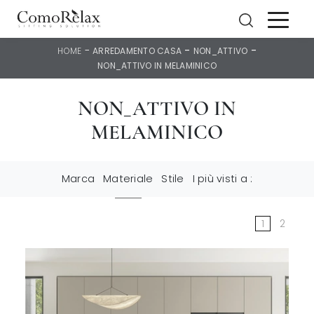
-
-
-
HOME
ARREDAMENTO CASA
NON_ATTIVO
NON_ATTIVO IN MELAMINICO
NON_ATTIVO IN
MELAMINICO
Marca
Materiale
Stile
I più visti a :
1
2