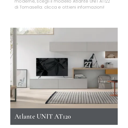
moderne, scegli il modello Atlante UNIT AT122
di Tomasella: clicca e ottieni informazioni!
Atlante UNIT AT120