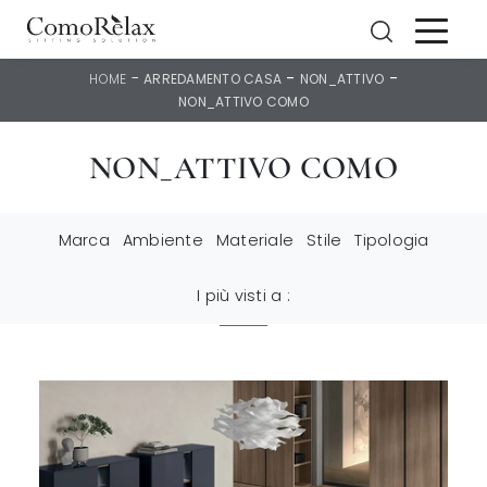
-
-
-
HOME
ARREDAMENTO CASA
NON_ATTIVO
NON_ATTIVO COMO
NON_ATTIVO COMO
Marca
Ambiente
Materiale
Stile
Tipologia
I più visti a :