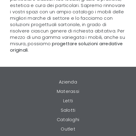
estetica e cura dei particolari. Sapremo rinnovare
i vostri spazi con un ampio catalogo i mobili delle
migliori marche di settore e lo facciamo con
soluzioni progettuali sartoriale, in grado di
risolvere ciascun genere di richiesta abitativa. Per
mezzo di una gamma variegata i mobili, anche su
misura, possiamo
progettare soluzioni arredative
originali
.
Azienda
Materassi
Letti
Salotti
Cataloghi
Outlet