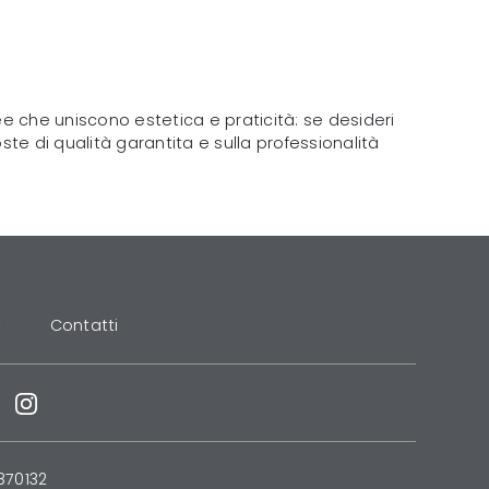
che uniscono estetica e praticità: se desideri
ste di qualità garantita e sulla professionalità
t
Contatti
870132