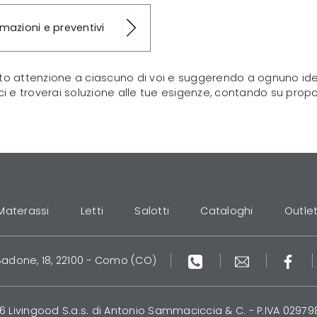
rmazioni e preventivi
 attenzione a ciascuno di voi e suggerendo a ognuno idee 
ci e troverai soluzione alle tue esigenze, contando su propo
Materassi
Letti
Salotti
Cataloghi
Outle
Badone, 18, 22100 - Como (CO)
6 Livingood S.a.s. di Antonio Sammaciccia & C. - P.IVA 02979