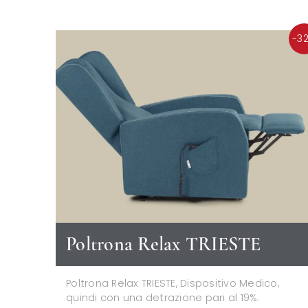
-3
Poltrona Relax TRIESTE
Poltrona Relax TRIESTE, Dispositivo Medico,
quindi con una detrazione pari al 19%.