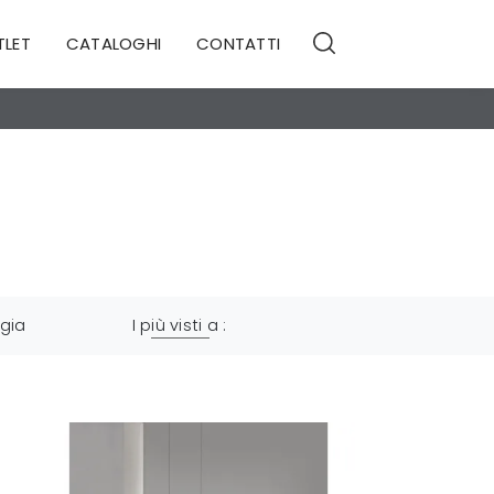
TLET
CATALOGHI
CONTATTI
ogia
I più visti a :