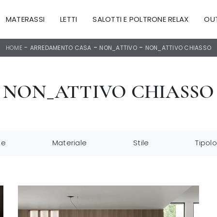
MATERASSI
LETTI
SALOTTI E POLTRONE RELAX
OU
-
-
-
HOME
ARREDAMENTO CASA
NON_ATTIVO
NON_ATTIVO CHIASSO
NON_ATTIVO CHIASSO
te
Materiale
Stile
Tipol