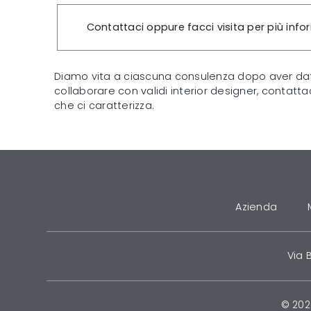
Contattaci oppure facci visita per più info
Diamo vita a ciascuna consulenza dopo aver dato
collaborare con validi interior designer, contatta
che ci caratterizza.
Azienda
Via 
© 202