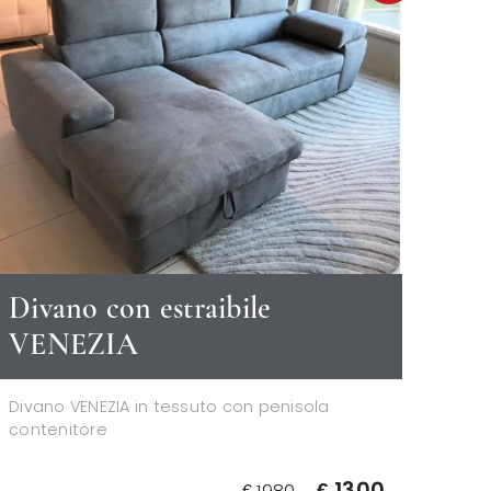
Divano con estraibile
VENEZIA
Divano VENEZIA in tessuto con penisola
contenitore
€ 1300