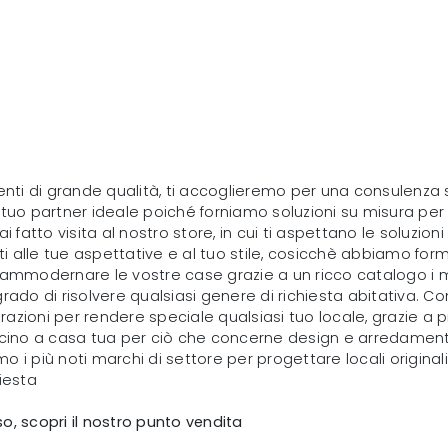
amenti di grande qualità, ti accoglieremo per una consulen
l tuo partner ideale poiché forniamo soluzioni su misura per 
i fatto visita al nostro store, in cui ti aspettano le soluzion
i alle tue aspettative e al tuo stile, cosicchè abbiamo for
mmodernare le vostre case grazie a un ricco catalogo i mob
grado di risolvere qualsiasi genere di richiesta abitativa. C
zioni per rendere speciale qualsiasi tuo locale, grazie a pra
cino a casa tua per ciò che concerne design e arredament
o i più noti marchi di settore per progettare locali origina
iesta
sso, scopri il nostro punto vendita