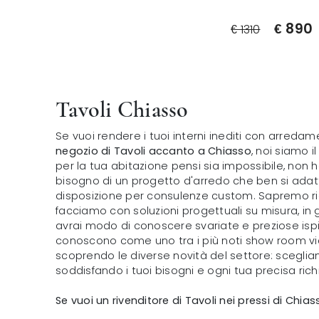
€ 890
€ 1310
Tavoli Chiasso
Se vuoi rendere i tuoi interni inediti con arred
negozio di Tavoli accanto a Chiasso
, noi siamo i
per la tua abitazione pensi sia impossibile, non ha
bisogno di un progetto d'arredo che ben si adatt
disposizione per consulenze custom. Sapremo ria
facciamo con soluzioni progettuali su misura, in 
avrai modo di conoscere svariate e preziose ispira
conoscono come uno tra i più noti show room vi
scoprendo le diverse novità del settore: scegliam
soddisfando i tuoi bisogni e ogni tua precisa rich
Se vuoi un rivenditore di Tavoli nei pressi di Chia