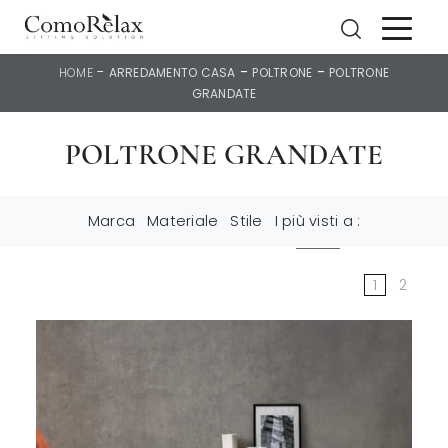
-
-
-
HOME
ARREDAMENTO CASA
POLTRONE
POLTRONE
GRANDATE
POLTRONE GRANDATE
Marca
Materiale
Stile
I più visti a :
1
2