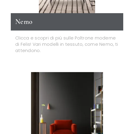
Nemo
Clicca e scopri di più sulle Poltrone moderne
di Felis! Vari modelli in tessuto, come Nemo, ti
attendono.