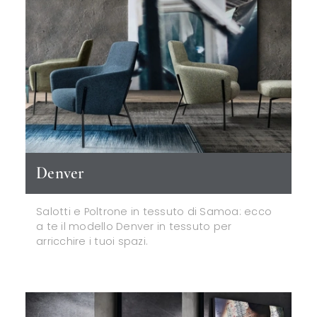
Denver
Salotti e Poltrone in tessuto di Samoa: ecco
a te il modello Denver in tessuto per
arricchire i tuoi spazi.