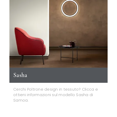
Sasha
Cerchi Poltrone design in tessuto? Clicca e
ottieni informazioni sul modello Sasha di
Samoa.