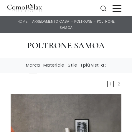
-
-
-
HOME
ARREDAMENTO CASA
POLTRONE
POLTRONE
SAMOA
POLTRONE SAMOA
Marca
Materiale
Stile
I più visti a :
1
2