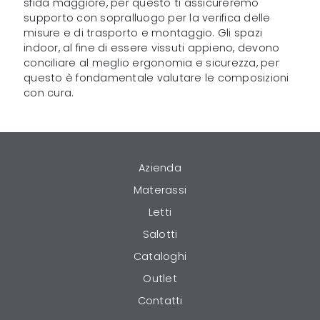
sfida maggiore, per questo ti assicureremo
supporto con sopralluogo per la verifica delle
misure e di trasporto e montaggio. Gli spazi
indoor, al fine di essere vissuti appieno, devono
conciliare al meglio ergonomia e sicurezza, per
questo è fondamentale valutare le composizioni
con cura.
Azienda
Materassi
Letti
Salotti
Cataloghi
Outlet
Contatti