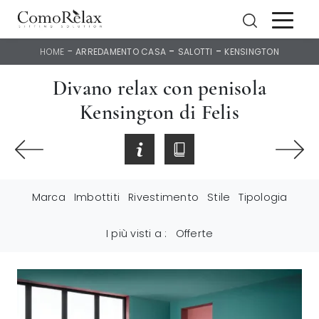
-
-
-
HOME
ARREDAMENTO CASA
SALOTTI
KENSINGTON
Divano relax con penisola
Kensington di Felis
Marca
Imbottiti
Rivestimento
Stile
Tipologia
I più visti a :
Offerte