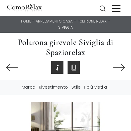
-
-
-
HOME
ARREDAMENTO CASA
POLTRONE RELAX
SIVIGLIA
Poltrona girevole Siviglia di
Spaziorelax
Marca
Rivestimento
Stile
I più visti a :