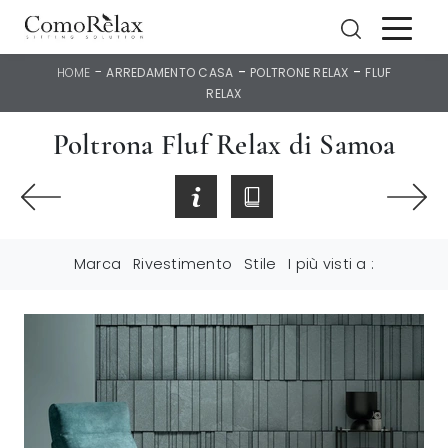
-
-
-
HOME
ARREDAMENTO CASA
POLTRONE RELAX
FLUF
RELAX
Poltrona Fluf Relax di Samoa
Marca
Rivestimento
Stile
I più visti a :