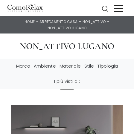
-
-
-
HOME
ARREDAMENTO CASA
NON_ATTIVO
NON_ATTIVO LUGANO
NON_ATTIVO LUGANO
Marca
Ambiente
Materiale
Stile
Tipologia
I più visti a :