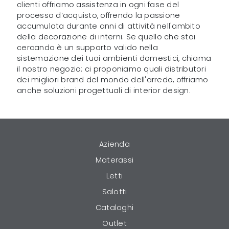
clienti offriamo assistenza in ogni fase del
processo d’acquisto, offrendo la passione
accumulata durante anni di attività nell'ambito
della decorazione di interni. Se quello che stai
cercando è un supporto valido nella
sistemazione dei tuoi ambienti domestici, chiama
il nostro negozio: ci proponiamo quali distributori
dei migliori brand del mondo dell'arredo, offriamo
anche soluzioni progettuali di interior design.
Azienda
Materassi
Letti
Salotti
Cataloghi
Outlet