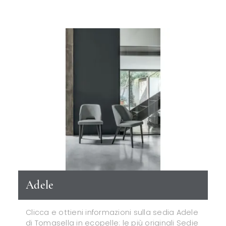
Adele
Clicca e ottieni informazioni sulla sedia Adele
di Tomasella in ecopelle: le più originali Sedie