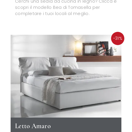
Cerchi una sedia da cucina in legno? Clicca e
scopri il modello Bea di Tomasella per
completare i tuoi locali al meglio.
-31%
Letto Amaro