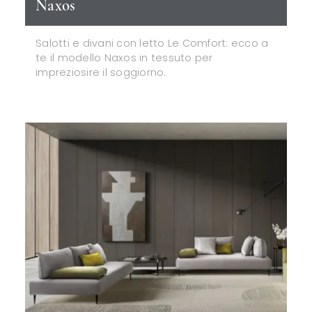
Naxos
Salotti e divani con letto Le Comfort: ecco a
te il modello Naxos in tessuto per
impreziosire il soggiorno.