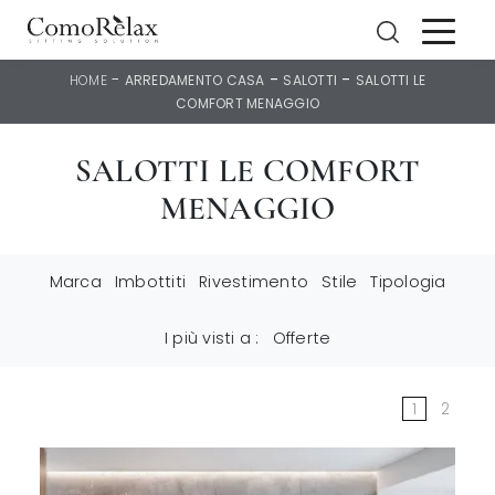
-
-
-
HOME
ARREDAMENTO CASA
SALOTTI
SALOTTI LE
COMFORT MENAGGIO
SALOTTI LE COMFORT
MENAGGIO
Marca
Imbottiti
Rivestimento
Stile
Tipologia
I più visti a :
Offerte
1
2