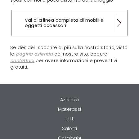
spazi con noi a poca distanza da Menaggio
Vai alla linea completa di mobili e
oggetti accessori
Se desideri scoprire di più sulla nostra storia, vista
la
pagina azienda
del nostro sito, oppure
contattaci
per avere informazioni e preventivi
gratuiti.
Azienda
Materassi
Letti
Salotti
Cataloghi