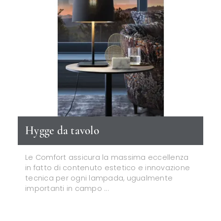
Hygge da tavolo
Le Comfort assicura la massima eccellenza
in fatto di contenuto estetico e innovazione
tecnica per ogni lampada, ugualmente
importanti in campo ...