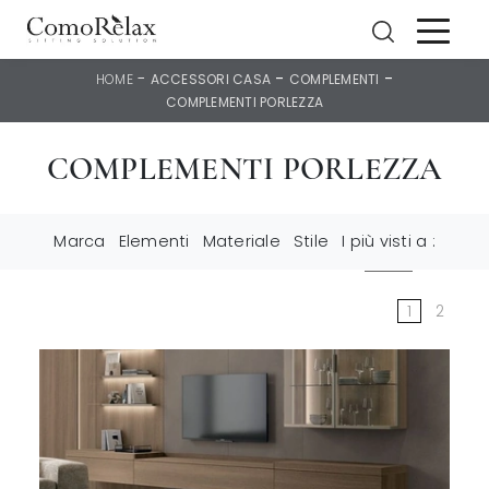
-
-
-
HOME
ACCESSORI CASA
COMPLEMENTI
COMPLEMENTI PORLEZZA
COMPLEMENTI PORLEZZA
Marca
Elementi
Materiale
Stile
I più visti a :
1
2