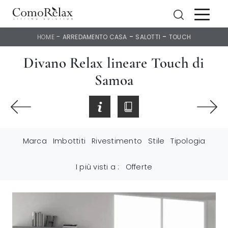
-
-
-
HOME
ARREDAMENTO CASA
SALOTTI
TOUCH
Divano Relax lineare Touch di
Samoa
Marca
Imbottiti
Rivestimento
Stile
Tipologia
I più visti a :
Offerte