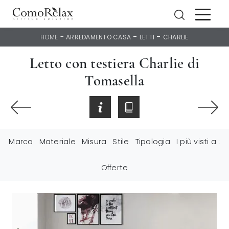
-
-
-
HOME
ARREDAMENTO CASA
LETTI
CHARLIE
Letto con testiera Charlie di
Tomasella
Marca
Materiale
Misura
Stile
Tipologia
I più visti a :
Offerte