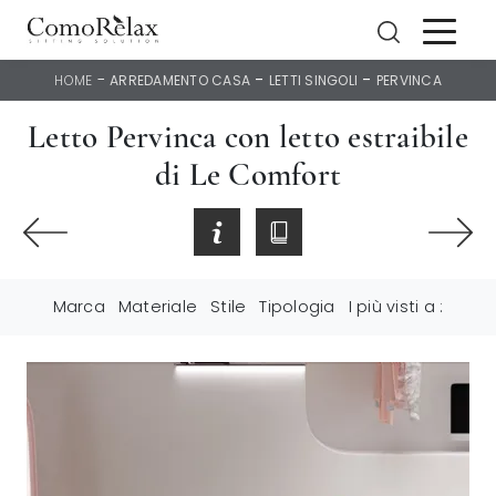
-
-
-
HOME
ARREDAMENTO CASA
LETTI SINGOLI
PERVINCA
Letto Pervinca con letto estraibile
di Le Comfort
Marca
Materiale
Stile
Tipologia
I più visti a :