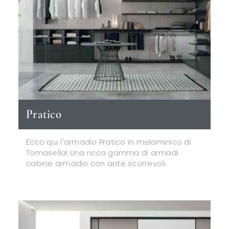
Pratico
Ecco qui l'armadio Pratico in melaminico di
Tomasella! Una ricca gamma di armadi
cabine armadio con ante scorrevoli.