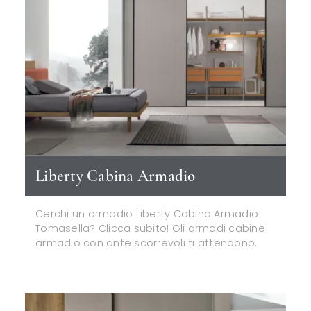
Liberty Cabina Armadio
Cerchi un armadio Liberty Cabina Armadio
Tomasella? Clicca subito! Gli armadi cabine
armadio con ante scorrevoli ti attendono.