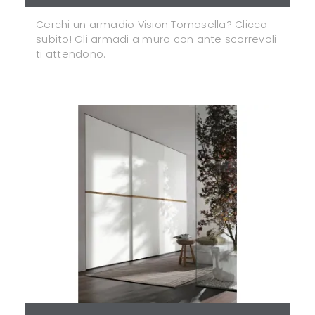
Cerchi un armadio Vision Tomasella? Clicca
subito! Gli armadi a muro con ante scorrevoli
ti attendono.