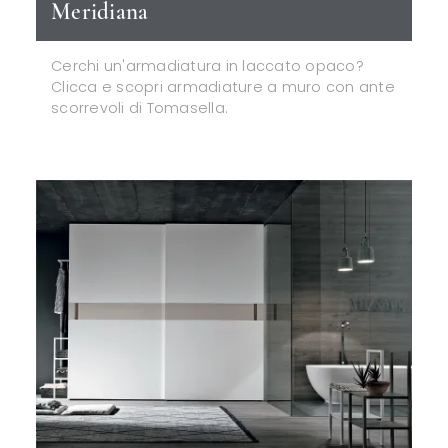
Meridiana
Cerchi un'armadiatura in laccato opaco?
Clicca e scopri armadiature a muro con ante
scorrevoli di Tomasella.