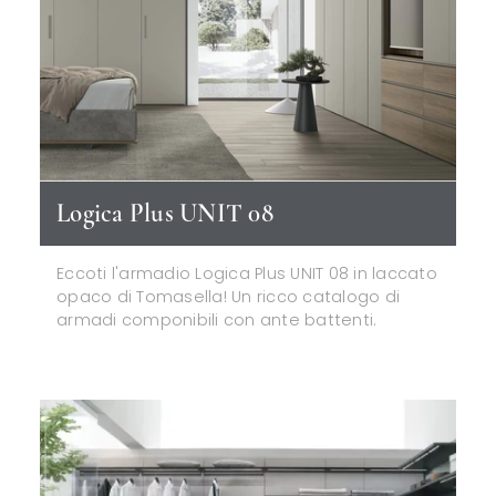
Logica Plus UNIT 08
Eccoti l'armadio Logica Plus UNIT 08 in laccato
opaco di Tomasella! Un ricco catalogo di
armadi componibili con ante battenti.