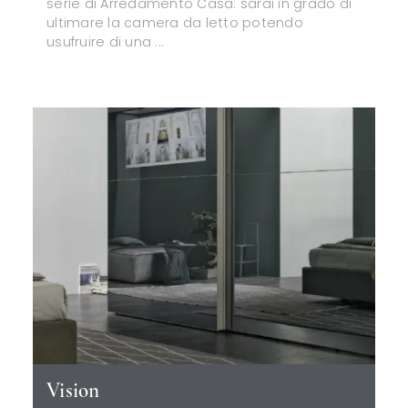
serie di Arredamento Casa: sarai in grado di
ultimare la camera da letto potendo
usufruire di una ...
Vision