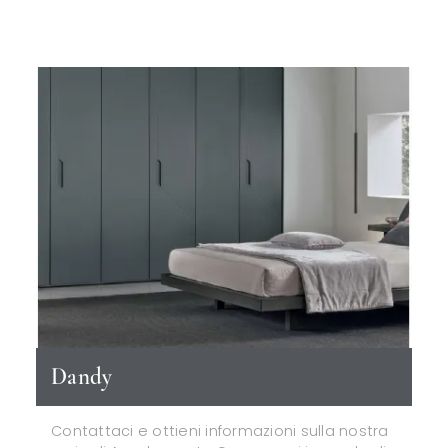
Dandy
Contattaci e ottieni informazioni sulla nostra