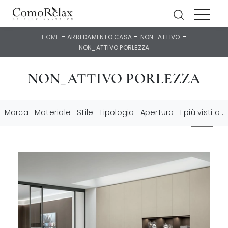
-
-
-
HOME
ARREDAMENTO CASA
NON_ATTIVO
NON_ATTIVO PORLEZZA
NON_ATTIVO PORLEZZA
Marca
Materiale
Stile
Tipologia
Apertura
I più visti a :