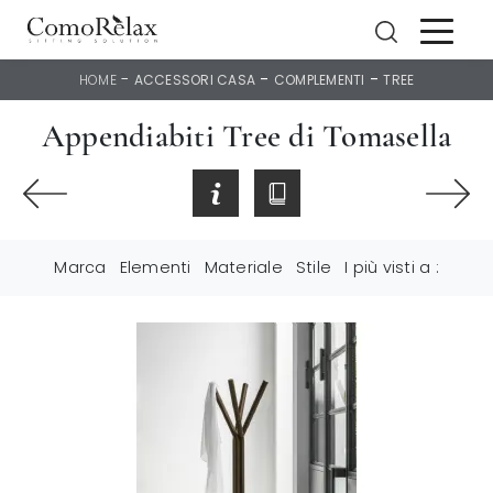
-
-
-
HOME
ACCESSORI CASA
COMPLEMENTI
TREE
Appendiabiti Tree di Tomasella
Marca
Elementi
Materiale
Stile
I più visti a :