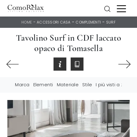
-
-
-
HOME
ACCESSORI CASA
COMPLEMENTI
SURF
Tavolino Surf in CDF laccato
opaco di Tomasella
Marca
Elementi
Materiale
Stile
I più visti a :