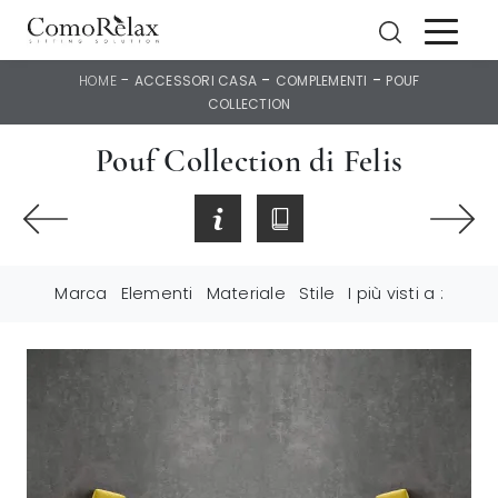
-
-
-
HOME
ACCESSORI CASA
COMPLEMENTI
POUF
COLLECTION
Pouf Collection di Felis
Marca
Elementi
Materiale
Stile
I più visti a :