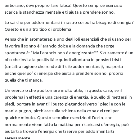
antiorario; devi proprio fare fatica! Questo semplice esercizio
scarica la stanchezza mentale e ti aiuta a prendere sonno.
Lo sai che per addormentarsi il nostro corpo ha bisogno di energia?
Questo è un altro tipo di problema.
Pensa che in aromaterapia uno degli oli essenziali che si usano per
favorire il sonno è l’arancio dolce e la domanda che sorge
spontanea è: “Ma l’arancio non è energizzante?”. Sicuramente è un
olio che invita la positività e quindi allontana in pensieri tristi
(un'altra ragione che rende difficile addormentarsi), ma porta
anche quel po’ di energia che aiuta a prendere sonno, proprio
quella che ti manca.
Un esercizio che può tornare molto utile, in questo caso, se il
problema in effetti è una carenza di energia, è quello di mettersi in
piedi, portare in avanti il busto piegandosi verso i piedi e con le
mani a pugno, picchiare sulla schiena nella zona dei reni per
qualche minuto. Questo semplice esercizio di Do-In, che
normalmente viene fatto la mattina per ricaricarsi d’energia, può
aiutarti a trovare l’energia che ti serve per addormentarti
serenamente.